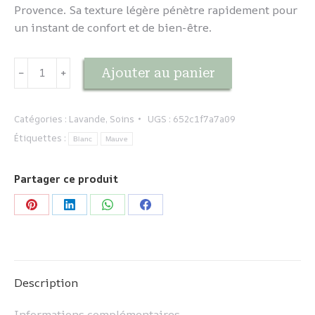
Provence. Sa texture légère pénètre rapidement pour
un instant de confort et de bien-être.
quantité
Ajouter au panier
﹣
﹢
de
Lavande
-
Catégories :
Lavande
,
Soins
UGS :
652c1f7a7a09
Lait
Étiquettes :
Blanc
Mauve
corporel
Partager ce produit
Partager
Partager
Partager
Partager
sur
sur
sur
sur
Pinterest
LinkedIn
WhatsApp
Facebook
Description
Informations complémentaires