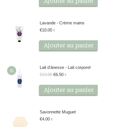
Ajouter au panier
Lavande - Crème mains
€
10.00
€
Ajouter au panier
Lait d'ânesse - Lait corporel
Le
Le
€
13.00
€
6.50
€
prix
prix
initial
actuel
Ajouter au panier
était :
est :
€13.00.
€6.50.
Savonnette Muguet
€
4.00
€