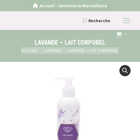
Accueil - Savonnerie Marseillaise
Recherche
Recherche
:
0
LAVANDE – LAIT CORPOREL
Vous êtes ici :
ACCUEIL
LAVANDE
LAVANDE – LAIT CORPOREL