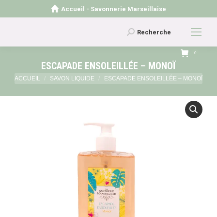
Accueil - Savonnerie Marseillaise
Recherche
Recherche
:
0
ESCAPADE ENSOLEILLÉE – MONOÏ
Vous êtes ici :
ACCUEIL
SAVON LIQUIDE
ESCAPADE ENSOLEILLÉE – MONOÏ