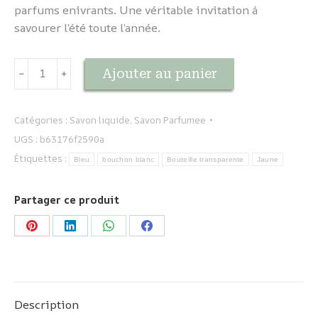
parfums enivrants. Une véritable invitation à
savourer l’été toute l’année.
quantité
Ajouter au panier
﹣
﹢
de
Escapade
Ensoleillée
Catégories :
Savon liquide
,
Savon Parfumee
-
UGS :
b63176f2590a
Monoï
Étiquettes :
Bleu
bouchon blanc
Bouteille transparente
Jaune
Partager ce produit
Partager
Partager
Partager
Partager
sur
sur
sur
sur
Pinterest
LinkedIn
WhatsApp
Facebook
Description