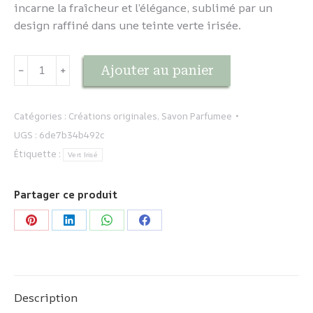
incarne la fraîcheur et l’élégance, sublimé par un
design raffiné dans une teinte verte irisée.
quantité
Ajouter au panier
﹣
﹢
de
Création
du
Catégories :
Créations originales
,
Savon Parfumee
parfumeur
UGS :
6de7b34b492c
-
Étiquette :
Vert Irisé
Pour
elle
Partager ce produit
Partager
Partager
Partager
Partager
sur
sur
sur
sur
Pinterest
LinkedIn
WhatsApp
Facebook
Description