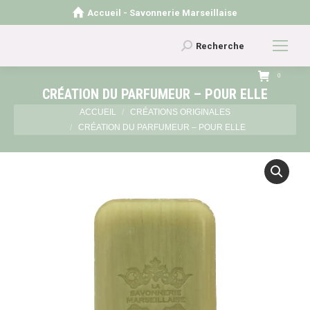
Accueil - Savonnerie Marseillaise
Recherche
Recherche
:
0
CRÉATION DU PARFUMEUR – POUR ELLE
Vous êtes ici :
ACCUEIL
CRÉATIONS ORIGINALES
CRÉATION DU PARFUMEUR – POUR ELLE