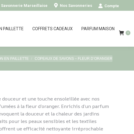
0
- Savonnerie Marseillaise
Nos Savonneries
Compte
N PAILLETTE
COFFRETS CADEAUX
PARFUM MAISON
0
:
N EN PAILLETTE
COPEAUX DE SAVONS – FLEUR D’ORANGER
e douceur et une touche ensoleillée avec nos
umées à la fleur d’oranger. Enrichis d’un parfum
s évoquent la douceur et la chaleur des jardins
its pour les peaux sensibles et les textiles
 offrent ue efficacité nettoyante irréprochable