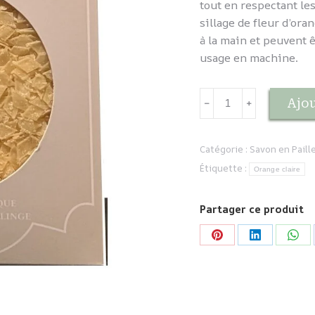
tout en respectant les
sillage de fleur d’oran
à la main et peuvent 
usage en machine.
quantité
Ajou
﹣
﹢
de
Copeaux
de
Catégorie :
Savon en Paill
Savons
Étiquette :
Orange claire
-
Fleur
Partager ce produit
d'Oranger
Partager
Partager
Part
sur
sur
sur
Pinterest
LinkedIn
Wha