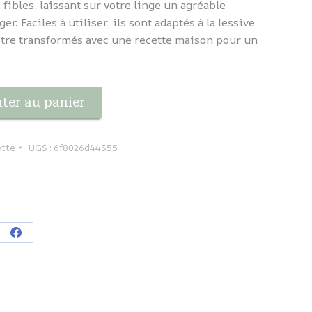
 fibles, laissant sur votre linge un agréable
ger. Faciles à utiliser, ils sont adaptés à la lessive
être transformés avec une recette maison pour un
ter au panier
ette
UGS :
6f8026d44355
ager
Partager
sur
tsApp
Facebook