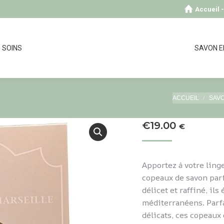
Accueil 
SOINS
SAVON E
Vous êtes ici 
ACCUEIL
SAVO
€
19.00
€
Apportez à votre ling
copeaux de savon parf
délicet et raffiné, il
méditerranéens. Parfa
délicats, ces copeaux