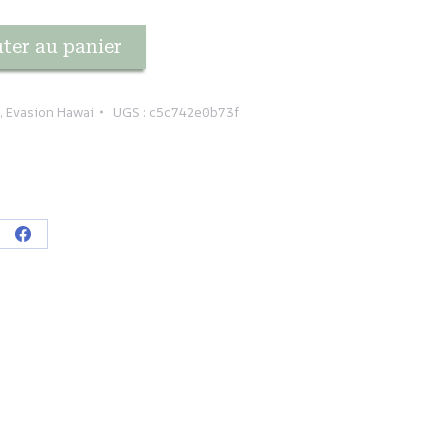
ter au panier
,
Evasion Hawai
UGS :
c5c742e0b73f
ager
Partager
sur
tsApp
Facebook