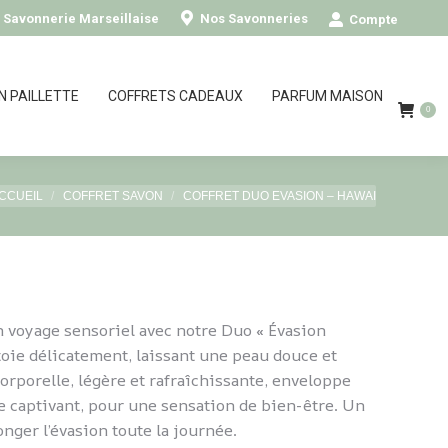
0
- Savonnerie Marseillaise
Nos Savonneries
Compte
N PAILLETTE
COFFRETS CADEAUX
PARFUM MAISON
0
ous êtes ici :
CCUEIL
COFFRET SAVON
COFFRET DUO EVASION – HAWAI
n voyage sensoriel avec notre Duo « Évasion
toie délicatement, laissant une peau douce et
rporelle, légère et rafraîchissante, enveloppe
ge captivant, pour une sensation de bien-être. Un
nger l’évasion toute la journée.