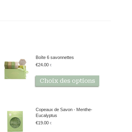
Boîte 6 savonnettes
€
24.00
€
Ce
Choix des options
produit
a
plusieurs
variations.
Copeaux de Savon - Menthe-
Les
Eucalyptus
options
€
19.00
€
peuvent