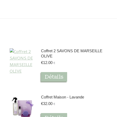
Coffret 2 SAVONS DE MARSEILLE
OLIVE
€
12.00
€
it
Détails
eurs
tions.
Coffret Maison - Lavande
€
32.00
€
ons
ent