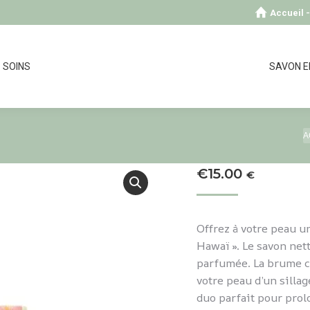
Accueil 
SOINS
SAVON E
V
A
€
15.00
€
Offrez à votre peau u
Hawaï ». Le savon net
parfumée. La brume co
votre peau d’un silla
duo parfait pour prolo