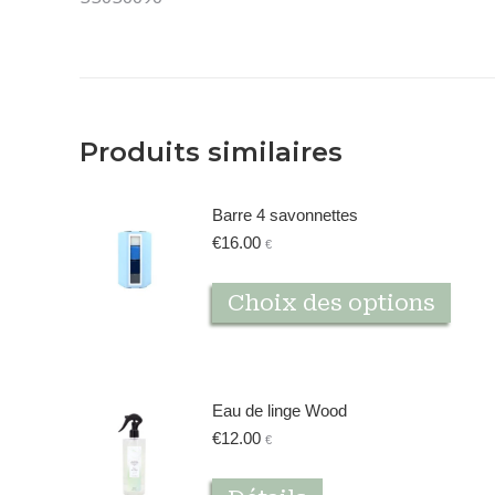
Produits similaires
Barre 4 savonnettes
€
16.00
€
Ce
Choix des options
produ
a
plusi
varia
Eau de linge Wood
Les
€
12.00
€
opti
peuv