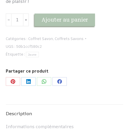
de plaisir !
quantité
Ajouter au panier
﹣
﹢
de
Boîte
FRUITS
Catégories :
Coffret Savon
,
Coffrets Savons
UGS :
50b1ccf580c2
Étiquette :
Jaune
Partager ce produit
Partager
Partager
Partager
Partager
sur
sur
sur
sur
Pinterest
LinkedIn
WhatsApp
Facebook
Description
Informations complémentaires