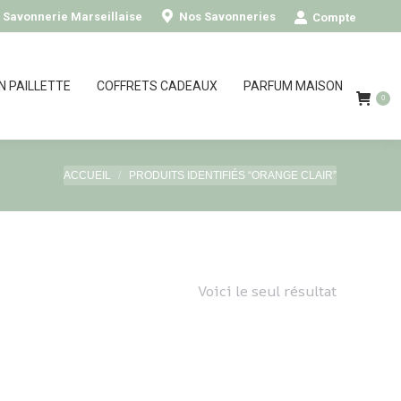
0
- Savonnerie Marseillaise
Nos Savonneries
Compte
N PAILLETTE
COFFRETS CADEAUX
PARFUM MAISON
0
Vous êtes ici :
ACCUEIL
PRODUITS IDENTIFIÉS “ORANGE CLAIR”
Voici le seul résultat