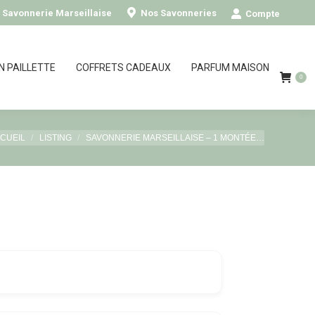
0
- Savonnerie Marseillaise
Nos Savonneries
Compte
N PAILLETTE
COFFRETS CADEAUX
PARFUM MAISON
0
us êtes ici :
CUEIL
LISTING
SAVONNERIE MARSEILLAISE – 1 MONTÉE…