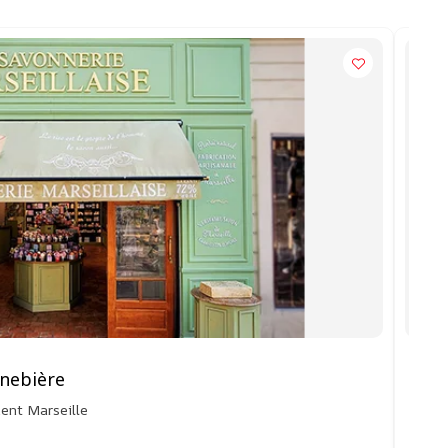
anebière
Sav
ent Marseille
24
04
26