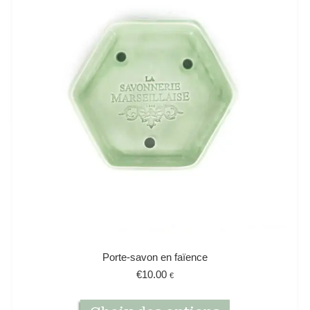
Porte-savon en faïence
€
10.00
€
Ce