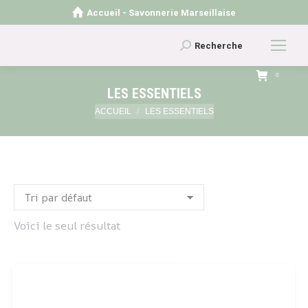
Accueil - Savonnerie Marseillaise
Recherche
Recherche
:
0
LES ESSENTIELS
Vous êtes ici :
ACCUEIL
LES ESSENTIELS
Voici le seul résultat